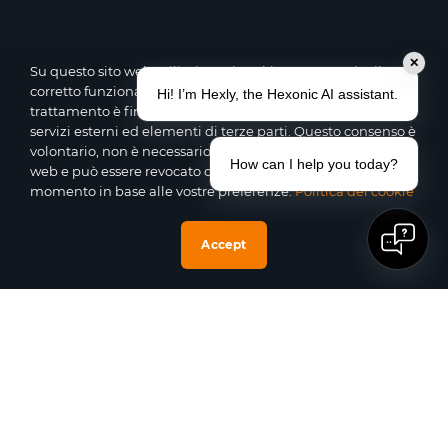
✕
Su questo sito web utilizziamo i cookie per garantire il
corretto funzionamento delle varie funzioni del sito. Il
Hi! I’m Hexly, the Hexonic AI assistant.
trattamento è finalizzato all’integrazione di contenuti,
servizi esterni ed elementi di terze parti. Questo consenso è
volontario, non è necessario per l’utilizzo del nostro sito
How can I help you today?
web e può essere revocato o personalizzato in qualsiasi
momento in base alle vostre preferenze.
Politica dei cookie
Accept
Il processo si svolge mediante un
circuito di raffreddamento in cui