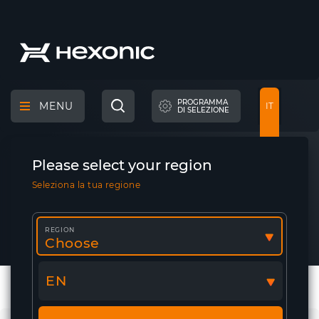
PROGRAMMA
MENU
IT
DI SELEZIONE
Cerca
nel
PAGINA PRINCIPALE
S
DATI TECNICI S
sito
Please select your region
Seleziona la tua regione
Dati tecnici S
REGION
Choose
EN