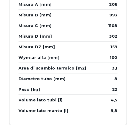
206
993
1108
302
159
100
3,1
8
22
4,5
9,8