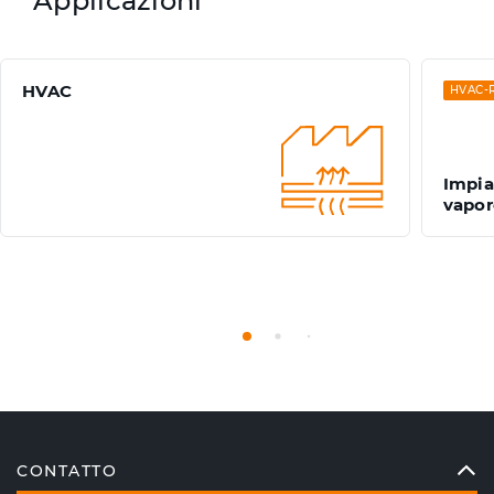
Applicazioni
HVAC
HVAC-
Impia
vapor
CONTATTO