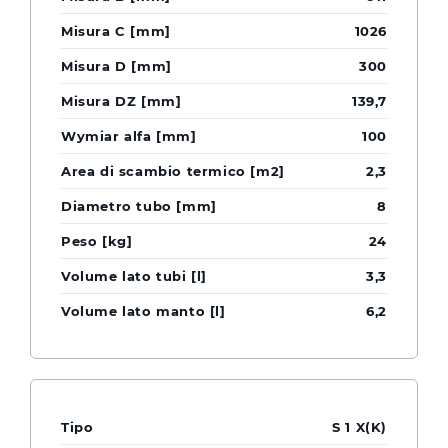
1026
300
139,7
100
2,3
8
24
3,3
6,2
S 1 X(K)