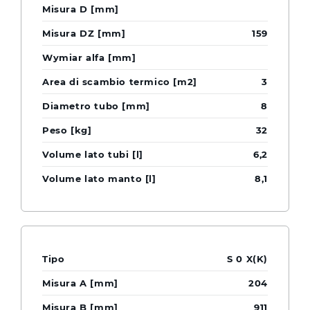
159
3
8
32
6,2
8,1
S 0 X(K)
204
911